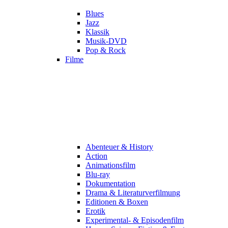
Blues
Jazz
Klassik
Musik-DVD
Pop & Rock
Filme
Abenteuer & History
Action
Animationsfilm
Blu-ray
Dokumentation
Drama & Literaturverfilmung
Editionen & Boxen
Erotik
Experimental- & Episodenfilm