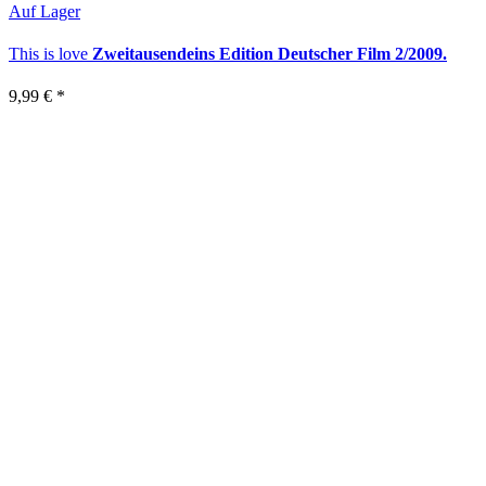
Auf Lager
This is love
Zweitausendeins Edition Deutscher Film 2/2009.
9,99 €
*