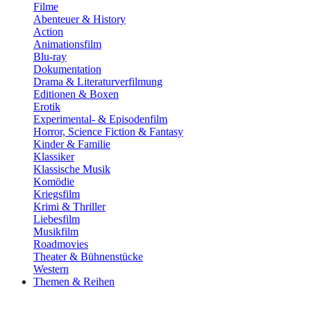
Filme
Abenteuer & History
Action
Animationsfilm
Blu-ray
Dokumentation
Drama & Literaturverfilmung
Editionen & Boxen
Erotik
Experimental- & Episodenfilm
Horror, Science Fiction & Fantasy
Kinder & Familie
Klassiker
Klassische Musik
Komödie
Kriegsfilm
Krimi & Thriller
Liebesfilm
Musikfilm
Roadmovies
Theater & Bühnenstücke
Western
Themen & Reihen