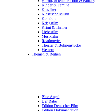
Horror, Science Fiction & Fantasy
Kinder & Familie
Klassiker
Klassische Musik
Komödie
Kriegsfilm
Krimi & Thriller
Liebesfilm
Musikfilm
Roadmovies
Theater & Bühnenstücke
Western
Themen & Reihen
Blue Angel
Der Rabe
Edition Deutscher Film
Edition Dokumentation