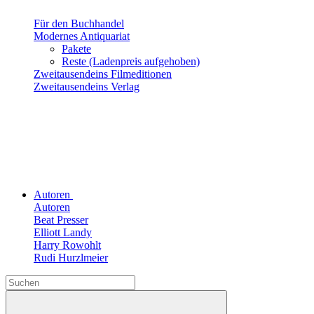
Für den Buchhandel
Modernes Antiquariat
Pakete
Reste (Ladenpreis aufgehoben)
Zweitausendeins Filmeditionen
Zweitausendeins Verlag
Autoren
Autoren
Beat Presser
Elliott Landy
Harry Rowohlt
Rudi Hurzlmeier