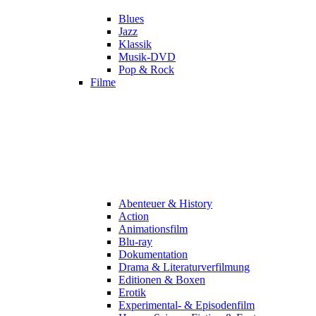
Blues
Jazz
Klassik
Musik-DVD
Pop & Rock
Filme
Abenteuer & History
Action
Animationsfilm
Blu-ray
Dokumentation
Drama & Literaturverfilmung
Editionen & Boxen
Erotik
Experimental- & Episodenfilm