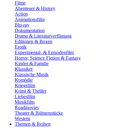
Filme
Abenteuer & History
Action
Animationsfilm
Blu-ray
Dokumentation
Drama & Literaturverfilmung
Editionen & Boxen
Erotik
Experimental- & Episodenfilm
Horror, Science Fiction & Fantasy
Kinder & Familie
Klassiker
Klassische Musik
Komödie
Kriegsfilm
Krimi & Thriller
Liebesfilm
Musikfilm
Roadmovies
Theater & Bühnenstücke
Western
Themen & Reihen