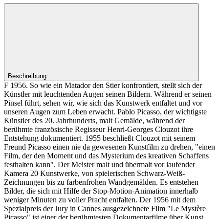
Beschreibung
F 1956. So wie ein Matador den Stier konfrontiert, stellt sich der
Künstler mit leuchtenden Augen seinen Bildern. Während er seinen
Pinsel führt, sehen wir, wie sich das Kunstwerk entfaltet und vor
unseren Augen zum Leben erwacht. Pablo Picasso, der wichtigste
Künstler des 20. Jahrhunderts, malt Gemälde, während der
berühmte französische Regisseur Henri-Georges Clouzot ihre
Entstehung dokumentiert. 1955 beschließt Clouzot mit seinem
Freund Picasso einen nie da gewesenen Kunstfilm zu drehen, "einen
Film, der den Moment und das Mysterium des kreativen Schaffens
festhalten kann". Der Meister malt und übermalt vor laufender
Kamera 20 Kunstwerke, von spielerischen Schwarz-Weiß-
Zeichnungen bis zu farbenfrohen Wandgemälden. Es entstehen
Bilder, die sich mit Hilfe der Stop-Motion-Animation innerhalb
weniger Minuten zu voller Pracht entfalten. Der 1956 mit dem
Spezialpreis der Jury in Cannes ausgezeichnete Film "Le Mystère
Picasso" ist einer der berühmtesten Dokumentarfilme über Kunst