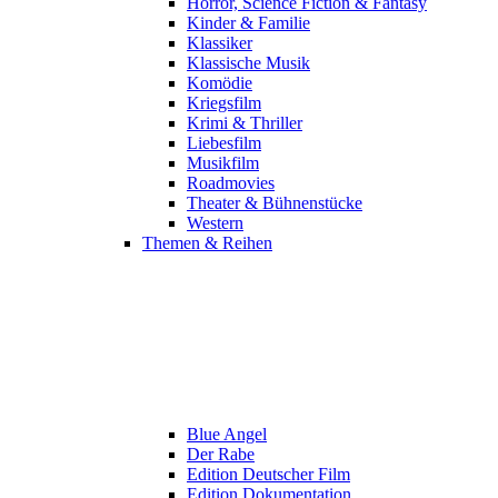
Horror, Science Fiction & Fantasy
Kinder & Familie
Klassiker
Klassische Musik
Komödie
Kriegsfilm
Krimi & Thriller
Liebesfilm
Musikfilm
Roadmovies
Theater & Bühnenstücke
Western
Themen & Reihen
Blue Angel
Der Rabe
Edition Deutscher Film
Edition Dokumentation