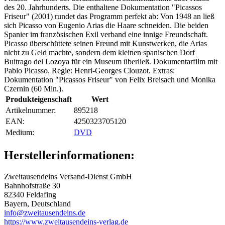
des 20. Jahrhunderts. Die enthaltene Dokumentation "Picassos
Friseur" (2001) rundet das Programm perfekt ab: Von 1948 an ließ
sich Picasso von Eugenio Arias die Haare schneiden. Die beiden
Spanier im französischen Exil verband eine innige Freundschaft.
Picasso überschüttete seinen Freund mit Kunstwerken, die Arias
nicht zu Geld machte, sondern dem kleinen spanischen Dorf
Buitrago del Lozoya für ein Museum überließ. Dokumentarfilm mit
Pablo Picasso. Regie: Henri-Georges Clouzot. Extras:
Dokumentation "Picassos Friseur" von Felix Breisach und Monika
Czernin (60 Min.).
Produkteigenschaft
Wert
Artikelnummer:
895218
EAN:
4250323705120
Medium‍:
DVD
Herstellerinformationen:
Zweitausendeins Versand-Dienst GmbH
Bahnhofstraße 30
82340 Feldafing
Bayern, Deutschland
info@zweitausendeins.de
https://www.zweitausendeins-verlag.de