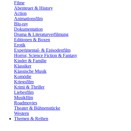
Filme
Abenteuer & History
Action
Animationsfilm
Blu-ray
Dokumentation
Drama & Literaturverfilmung
Editionen & Boxen
Erotik
Experimental- & Episodenfilm
Horror, Science Fiction & Fantasy
Kinder & Familie
Klassiker
Klassische Musik
Komödie
Kriegsfilm
Krimi & Thriller
Liebesfilm
Musikfilm
Roadmovies
Theater & Bühnenstücke
Western
Themen & Reihen