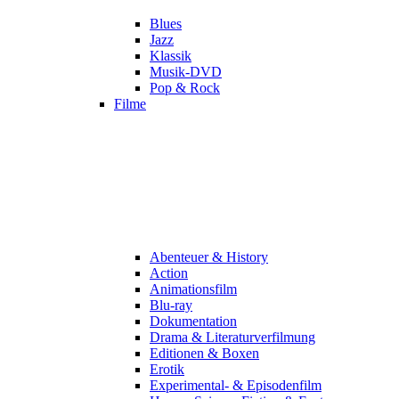
Blues
Jazz
Klassik
Musik-DVD
Pop & Rock
Filme
Abenteuer & History
Action
Animationsfilm
Blu-ray
Dokumentation
Drama & Literaturverfilmung
Editionen & Boxen
Erotik
Experimental- & Episodenfilm