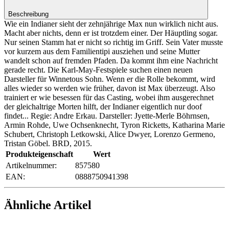
Beschreibung
Wie ein Indianer sieht der zehnjährige Max nun wirklich nicht aus.
Macht aber nichts, denn er ist trotzdem einer. Der Häuptling sogar.
Nur seinen Stamm hat er nicht so richtig im Griff. Sein Vater musste
vor kurzem aus dem Familientipi ausziehen und seine Mutter
wandelt schon auf fremden Pfaden. Da kommt ihm eine Nachricht
gerade recht. Die Karl-May-Festspiele suchen einen neuen
Darsteller für Winnetous Sohn. Wenn er die Rolle bekommt, wird
alles wieder so werden wie früher, davon ist Max überzeugt. Also
trainiert er wie besessen für das Casting, wobei ihm ausgerechnet
der gleichaltrige Morten hilft, der Indianer eigentlich nur doof
findet... Regie: Andre Erkau. Darsteller: Jyette-Merle Böhrnsen,
Armin Rohde, Uwe Ochsenknecht, Tyron Ricketts, Katharina Marie
Schubert, Christoph Letkowski, Alice Dwyer, Lorenzo Germeno,
Tristan Göbel. BRD, 2015.
Produkteigenschaft
Wert
Artikelnummer:
857580
EAN:
0888750941398
Ähnliche Artikel