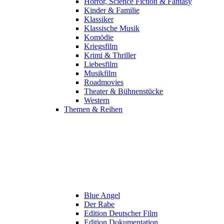
Horror, Science Fiction & Fantasy
Kinder & Familie
Klassiker
Klassische Musik
Komödie
Kriegsfilm
Krimi & Thriller
Liebesfilm
Musikfilm
Roadmovies
Theater & Bühnenstücke
Western
Themen & Reihen
Blue Angel
Der Rabe
Edition Deutscher Film
Edition Dokumentation