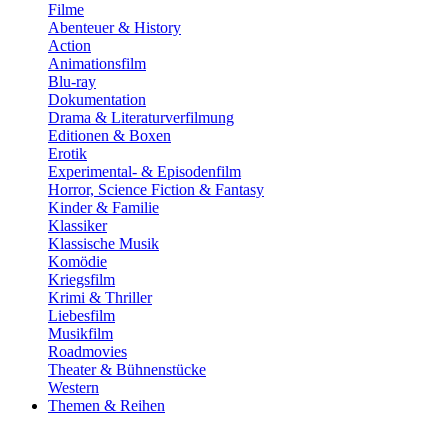
Filme
Abenteuer & History
Action
Animationsfilm
Blu-ray
Dokumentation
Drama & Literaturverfilmung
Editionen & Boxen
Erotik
Experimental- & Episodenfilm
Horror, Science Fiction & Fantasy
Kinder & Familie
Klassiker
Klassische Musik
Komödie
Kriegsfilm
Krimi & Thriller
Liebesfilm
Musikfilm
Roadmovies
Theater & Bühnenstücke
Western
Themen & Reihen