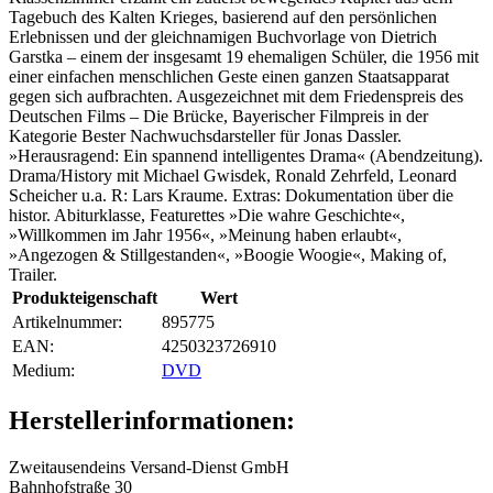
Tagebuch des Kalten Krieges, basierend auf den persönlichen
Erlebnissen und der gleichnamigen Buchvorlage von Dietrich
Garstka – einem der insgesamt 19 ehemaligen Schüler, die 1956 mit
einer einfachen menschlichen Geste einen ganzen Staatsapparat
gegen sich aufbrachten. Ausgezeichnet mit dem Friedenspreis des
Deutschen Films – Die Brücke, Bayerischer Filmpreis in der
Kategorie Bester Nachwuchsdarsteller für Jonas Dassler.
»Herausragend: Ein spannend intelligentes Drama« (Abendzeitung).
Drama/History mit Michael Gwisdek, Ronald Zehrfeld, Leonard
Scheicher u.a. R: Lars Kraume. Extras: Dokumentation über die
histor. Abiturklasse, Featurettes »Die wahre Geschichte«,
»Willkommen im Jahr 1956«, »Meinung haben erlaubt«,
»Angezogen & Stillgestanden«, »Boogie Woogie«, Making of,
Trailer.
Produkteigenschaft
Wert
Artikelnummer:
895775
EAN:
4250323726910
Medium‍:
DVD
Herstellerinformationen:
Zweitausendeins Versand-Dienst GmbH
Bahnhofstraße 30