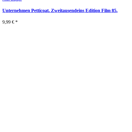
Unternehmen Petticoat. Zweitausendeins Edition Film 85.
9,99 €
*