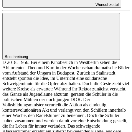
Wunschzettel
Beschreibung
D 2018. 1956: Bei einem Kinobesuch in Westberlin sehen die
Abiturienten Theo und Kurt in der Wochenschau dramatische Bilder
vom Aufstand der Ungarn in Budapest. Zurück in Stalinstadt
entsteht spontan die Idee, im Unterricht eine solidarische
Schweigeminute für die Opfer abzuhalten. Doch die Geste zieht viel
weitere Kreise als erwartet: Während ihr Rektor zunächst versucht,
das Ganze als Jugendlaune abzutun, geraten die Schüler in die
politischen Mühlen der noch jungen DDR. Der
Volksbildungsminister verurteilt die Aktion als eindeutig
konterrevolutionären Akt und verlangt von den Schülern innerhalb
einer Woche, den Rädelsführer zu benennen. Doch die Schüler
halten zusammen und werden damit vor eine Entscheidung gestellt,
die ihr Leben für immer verändert. Das schweigende
Klassenzimmer erzählt ein zutiefst bewegendes Kapitel aus dem