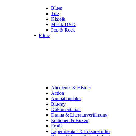
Blues
Jazz
Klassik
Musik-DVD
Pop & Rock
Filme
Abenteuer & History
Action
Animationsfilm
Blu-ray
Dokumentation
Drama & Literaturverfilmung
Editionen & Boxen
Erotik
Experimental- & Episodenfilm