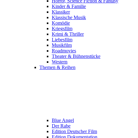
Horror, Science Fiction & Fantasy
Kinder & Familie
Klassiker
Klassische Musik
Komödie
Kriegsfilm
Krimi & Thriller
Liebesfilm
Musikfilm
Roadmovies
Theater & Bühnenstücke
Western
Themen & Reihen
Blue Angel
Der Rabe
Edition Deutscher Film
Edition Dokumentation