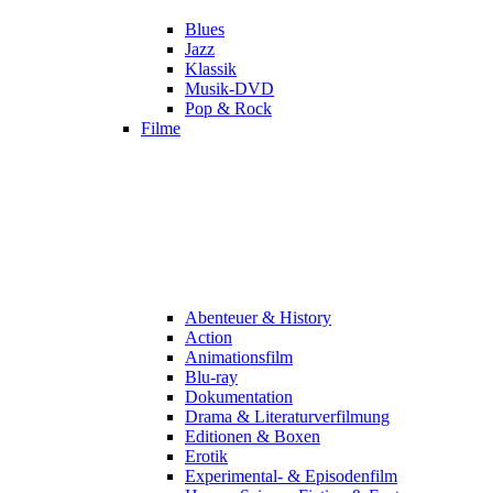
Blues
Jazz
Klassik
Musik-DVD
Pop & Rock
Filme
Abenteuer & History
Action
Animationsfilm
Blu-ray
Dokumentation
Drama & Literaturverfilmung
Editionen & Boxen
Erotik
Experimental- & Episodenfilm