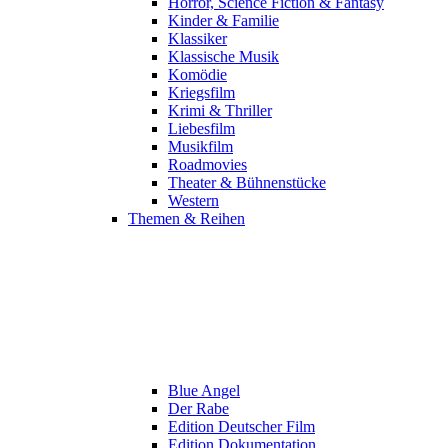
Horror, Science Fiction & Fantasy
Kinder & Familie
Klassiker
Klassische Musik
Komödie
Kriegsfilm
Krimi & Thriller
Liebesfilm
Musikfilm
Roadmovies
Theater & Bühnenstücke
Western
Themen & Reihen
Blue Angel
Der Rabe
Edition Deutscher Film
Edition Dokumentation