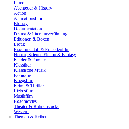
Filme
Abenteuer & History
Action
Animationsfilm
Blu-ray
Dokumentation
Drama & Literaturverfilmung
Editionen & Boxen
Erotik
Experimental- & Episodenfilm
Horror, Science Fiction & Fantasy
Kinder & Familie
Klassiker
Klassische Musik
Komödie
Kriegsfilm
Krimi & Thriller
Liebesfilm
Musikfilm
Roadmovies
Theater & Bühnenstücke
Western
Themen & Reihen