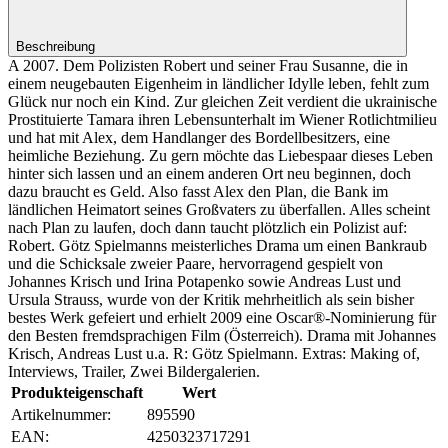
Beschreibung
A 2007. Dem Polizisten Robert und seiner Frau Susanne, die in
einem neugebauten Eigenheim in ländlicher Idylle leben, fehlt zum
Glück nur noch ein Kind. Zur gleichen Zeit verdient die ukrainische
Prostituierte Tamara ihren Lebensunterhalt im Wiener Rotlichtmilieu
und hat mit Alex, dem Handlanger des Bordellbesitzers, eine
heimliche Beziehung. Zu gern möchte das Liebespaar dieses Leben
hinter sich lassen und an einem anderen Ort neu beginnen, doch
dazu braucht es Geld. Also fasst Alex den Plan, die Bank im
ländlichen Heimatort seines Großvaters zu überfallen. Alles scheint
nach Plan zu laufen, doch dann taucht plötzlich ein Polizist auf:
Robert. Götz Spielmanns meisterliches Drama um einen Bankraub
und die Schicksale zweier Paare, hervorragend gespielt von
Johannes Krisch und Irina Potapenko sowie Andreas Lust und
Ursula Strauss, wurde von der Kritik mehrheitlich als sein bisher
bestes Werk gefeiert und erhielt 2009 eine Oscar®-Nominierung für
den Besten fremdsprachigen Film (Österreich). Drama mit Johannes
Krisch, Andreas Lust u.a. R: Götz Spielmann. Extras: Making of,
Interviews, Trailer, Zwei Bildergalerien.
Produkteigenschaft
Wert
Artikelnummer:
895590
EAN:
4250323717291